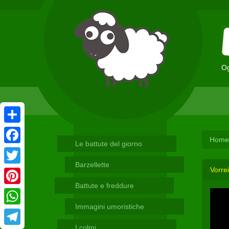
Og
Condividi
Home
Le battute del giorno
Facebook
Barzellette
Vorrei
Twitter
Battute e freddure
Pinterest
Immagini umoristiche
WhatsApp
I colmi