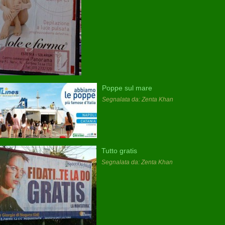
Poppe sul mare
Segnalata da: Zenta Khan
Tutto gratis
Segnalata da: Zenta Khan