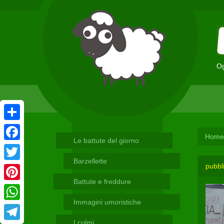
Og
Condividi
Home
Le battute del giorno
Facebook
Barzellette
pubbli
Twitter
Battute e freddure
Pinterest
Immagini umoristiche
WhatsApp
I colmi