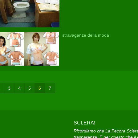
stravaganze della moda
2
3
4
5
6
7
SCLERA!
Ricordiamo che La Pecora Sclera e
trasparenza. È per questo che il n