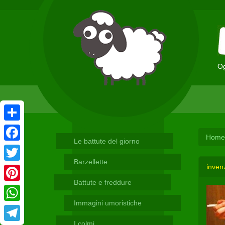
Og
Condividi
Home
Le battute del giorno
Facebook
Barzellette
inven
Twitter
Battute e freddure
Pinterest
Immagini umoristiche
WhatsApp
I colmi