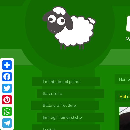
Og
Condividi
Home
Le battute del giorno
Facebook
Barzellette
Mal di
Twitter
Battute e freddure
Pinterest
Immagini umoristiche
WhatsApp
I colmi