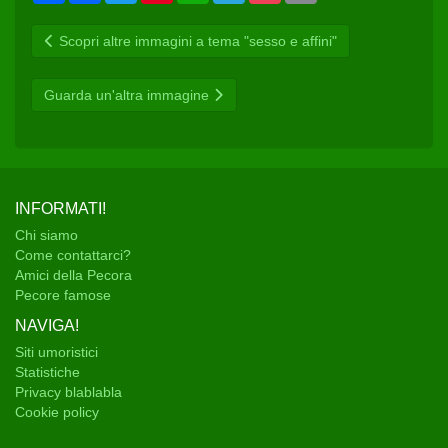
n
c
i
n
a
l
c
a
d
e
t
t
t
e
k
i
Scopri altre immagini a tema "sesso e affini"
i
b
t
e
s
g
e
l
v
o
e
r
A
r
t
i
o
r
e
p
a
d
k
s
p
m
Guarda un'altra immagine
i
t
INFORMATI!
Chi siamo
Come contattarci?
Amici della Pecora
Pecore famose
NAVIGA!
Siti umoristici
Statistiche
Privacy blablabla
Cookie policy