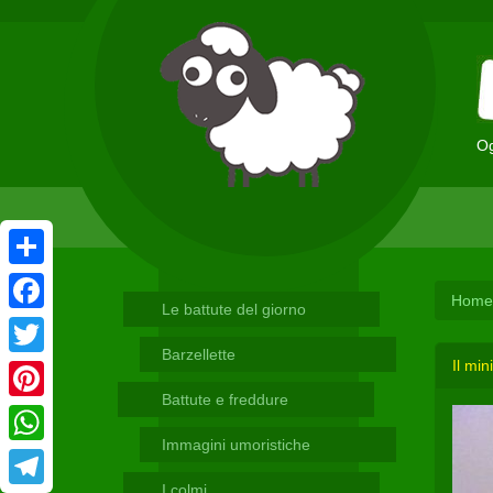
Og
Condividi
Home
Le battute del giorno
Facebook
Barzellette
Il min
Twitter
Battute e freddure
Pinterest
Immagini umoristiche
WhatsApp
I colmi