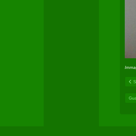
Immag
Sc
Gua