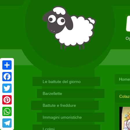
Og
Condividi
Home
Le battute del giorno
Facebook
Barzellette
Colaz
Twitter
Battute e freddure
Pinterest
Immagini umoristiche
WhatsApp
I colmi