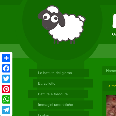
Og
Condividi
Home
Le battute del giorno
Facebook
Barzellette
La ti
Twitter
Battute e freddure
Pinterest
Immagini umoristiche
WhatsApp
I colmi