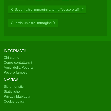
n
c
i
n
a
l
c
a
d
e
t
t
t
e
k
i
Scopri altre immagini a tema "sesso e affini"
i
b
t
e
s
g
e
l
v
o
e
r
A
r
t
i
o
r
e
p
a
d
k
s
p
m
Guarda un'altra immagine
i
t
INFORMATI!
Chi siamo
Come contattarci?
Amici della Pecora
Pecore famose
NAVIGA!
Siti umoristici
Statistiche
Privacy blablabla
Cookie policy