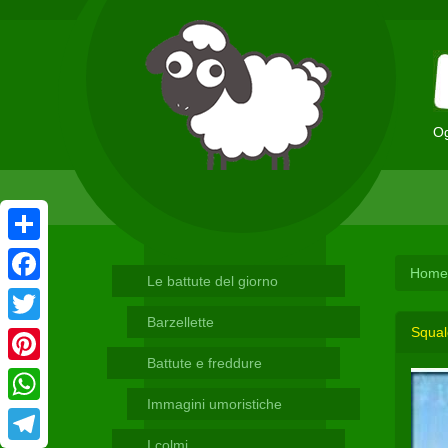
Og
Condividi
Home
Le battute del giorno
Facebook
Barzellette
Squa
Twitter
Battute e freddure
Pinterest
Immagini umoristiche
WhatsApp
I colmi