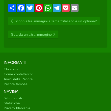
C
F
T
P
W
T
P
E
o
a
w
i
h
e
o
m
n
c
i
n
a
l
c
a
d
e
t
t
t
e
k
i
Scopri altre immagini a tema "l'italiano è un optional"
i
b
t
e
s
g
e
l
v
o
e
r
A
r
t
i
o
r
e
p
a
d
k
s
p
m
Guarda un'altra immagine
i
t
INFORMATI!
Chi siamo
Come contattarci?
Amici della Pecora
Pecore famose
NAVIGA!
Siti umoristici
Statistiche
Privacy blablabla