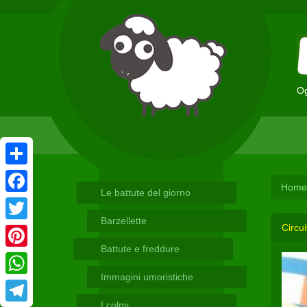
Og
Condividi
Home
Le battute del giorno
Facebook
Barzellette
Circui
Twitter
Battute e freddure
Pinterest
Immagini umoristiche
WhatsApp
I colmi