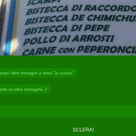
opri altre immagini a tema "in cucina"
rda un'altra immagine
SCLERA!