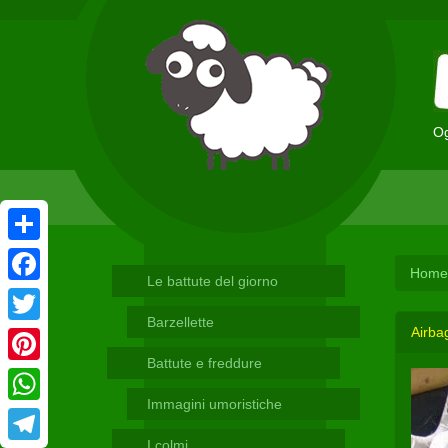
Og
Condividi
Home
Le battute del giorno
Facebook
Barzellette
Airbag
Twitter
Battute e freddure
Pinterest
Immagini umoristiche
WhatsApp
I colmi