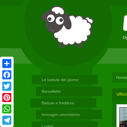
Og
Condividi
Home
Le battute del giorno
Facebook
Barzellette
Uffici
Twitter
Battute e freddure
Pinterest
Immagini umoristiche
WhatsApp
I colmi