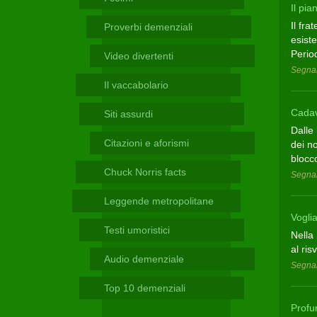
Telegram
Il pia
Il fra
Proverbi demenziali
esist
Perio
Video divertenti
Segnal
Il vaccabolario
Cadav
Siti assurdi
Dalle 
Citazioni e aforismi
dei no
blocco
Chuck Norris facts
Segnal
Leggende metropolitane
Vogli
Testi umoristici
Nella 
al ris
Audio demenziale
Segnal
Top 10 demenziali
Profu