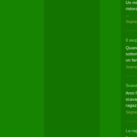
Un mi
risto
...
Segnal
Il se
Quand
sottom
un fan
Segnal
Scava
Anni 
scaval
ragaz
Segnal
La ra