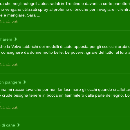
 che negli autogrill autostradali in Trentino e davanti a certe panetteri
o vengano utilizzati spray al profumo di brioche per invogliare i clienti
re e mangiare. Sarà ...
ata da: zak
o harem
he la Volvo fabbrichi dei modelli di auto apposta per gli sceicchi arabi e
 consegnare da donne molto belle. Le povere, ignare del tutto, al loro a
ata da: zak
on piangere
nna mi raccontava che per non far lacrimare gli occhi quando si affetta
e crude bisogna tenere in bocca un fiammifero dalla parte del legno. Lo
..
ata da: zak
 di cane