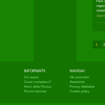
Pare 
ragazz
castel
Segnal
1
INFORMATI!
NAVIGA!
Chi siamo
Siti umoristici
Come contattarci?
Statistiche
Amici della Pecora
Privacy blablabla
Pecore famose
Cookie policy