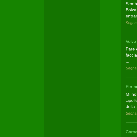
Sembra
Bolzan
entra
Segnal
Volv
Pare c
faccia
...
Segnal
Per n
Mi no
cipoll
della .
Segnal
Carne