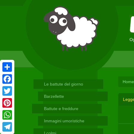
Og
Condividi
Home
Le battute del giorno
Facebook
Barzellette
Legge
Twitter
Battute e freddure
Pinterest
Immagini umoristiche
WhatsApp
I colmi