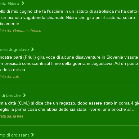
neta Nibiru
tello di mio cugino che fa l'usciere in un istituto di astrofisica mi ha detto
e un pianeta vagabondo chiamato Nibiru che gira per il sistema solare.
dicamente ...
ata da: Gundam ubriaco
ere Jugoslavo
nostre parti (Friuli) gira voce di alcune disavventure in Slovenia vissute
n precisati conoscenti sul finire della guerra in Jugoslavia. Ad un posto 
 della milizia ...
ata da: zak
a di brioche
mia città (C.M.) si dice che un ragazzo, dopo essere stato in coma 4 gio
veglio la prima cosa che abbia detto sia stata: "vorrei una brioche al ...
ata da: la free
mo di croissant