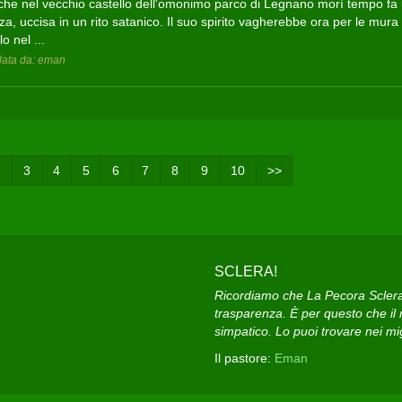
che nel vecchio castello dell'omonimo parco di Legnano morì tempo fa
a, uccisa in un rito satanico. Il suo spirito vagherebbe ora per le mura
lo nel ...
ata da: eman
2
3
4
5
6
7
8
9
10
>>
SCLERA!
Ricordiamo che La Pecora Sclera e
trasparenza. È per questo che il n
simpatico. Lo puoi trovare nei migl
Il pastore:
Eman