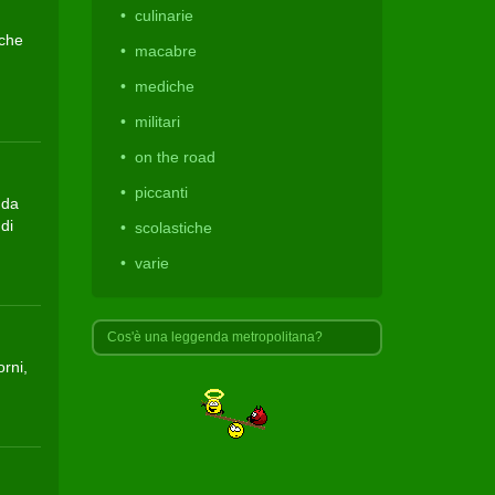
culinarie
 che
macabre
mediche
militari
on the road
piccanti
 da
di
scolastiche
varie
Cos'è una leggenda metropolitana?
rni,