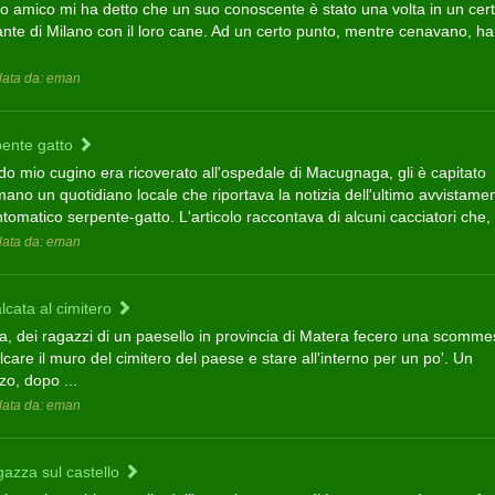
o amico mi ha detto che un suo conoscente è stato una volta in un cer
rante di Milano con il loro cane. Ad un certo punto, mentre cenavano, h
ata da: eman
rpente gatto
o mio cugino era ricoverato all'ospedale di Macugnaga, gli è capitato
ano un quotidiano locale che riportava la notizia dell'ultimo avvistamen
tomatico serpente-gatto. L'articolo raccontava di alcuni cacciatori che, .
ata da: eman
lcata al cimitero
fa, dei ragazzi di un paesello in provincia di Matera fecero una scomme
care il muro del cimitero del paese e stare all'interno per un po'. Un
zo, dopo ...
ata da: eman
gazza sul castello