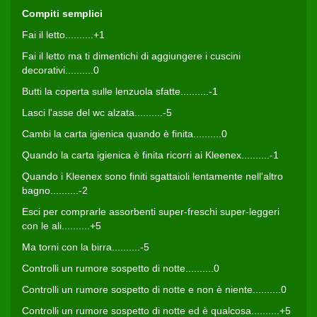
Compiti semplici
Fai il letto..........+1
Fai il letto ma ti dimentichi di aggiungere i cuscini
decorativi..........0
Butti la coperta sulle lenzuola sfatte..........-1
Lasci l'asse del wc alzata..........-5
Cambi la carta igienica quando è finita..........0
Quando la carta igienica è finita ricorri ai Kleenex..........-1
Quando i Kleenex sono finiti sgattaioli lentamente nell'altro
bagno..........-2
Esci per comprarle assorbenti super-freschi super-leggeri
con le ali..........+5
Ma torni con la birra..........-5
Controlli un rumore sospetto di notte..........0
Controlli un rumore sospetto di notte e non è niente..........0
Controlli un rumore sospetto di notte ed è qualcosa..........+5