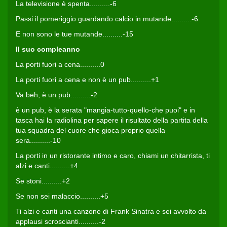
La televisione è spenta..........-6
Passi il pomeriggio guardando calcio in mutande..........-6
E non sono le tue mutande..........-15
Il suo compleanno
La porti fuori a cena..........0
La porti fuori a cena e non è un pub..........+1
Va beh, è un pub..........-2
è un pub, è la serata "mangia-tutto-quello-che puoi" e in
tasca hai la radiolina per sapere il risultato della partita della
tua squadra del cuore che gioca proprio quella
sera..........-10
La porti in un ristorante intimo e caro, chiami un chitarrista, ti
alzi e canti..........+4
Se stoni..........+2
Se non sei malaccio..........+5
Ti alzi e canti una canzone di Frank Sinatra e sei avvolto da
applausi scroscianti..........-2