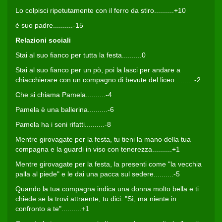
Lo colpisci ripetutamente con il ferro da stiro..........+10
è suo padre..........-15
Relazioni sociali
Stai al suo fianco per tutta la festa..........0
Stai al suo fianco per un pò, poi la lasci per andare a
chiacchierare con un compagno di bevute del liceo..........-2
Che si chiama Pamela..........-4
Pamela è una ballerina..........-6
Pamela ha i seni rifatti..........-8
Mentre girovagate per la festa, tu tieni la mano della tua
compagna e la guardi in viso con tenerezza..........+1
Mentre girovagate per la festa, la presenti come "la vecchia
palla al piede" e le dai una pacca sul sedere..........-5
Quando la tua compagna indica una donna molto bella e ti
chiede se la trovi attraente, tu dici: "Sì, ma niente in
confronto a te"..........+1