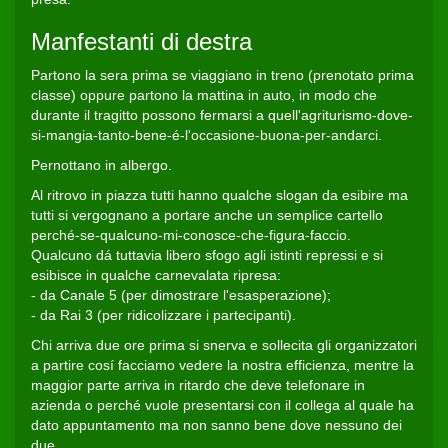
Manfestanti di destra
Partono la sera prima se viaggiano in treno (prenotato prima
classe) oppure partono la mattina in auto, in modo che
durante il tragitto possono fermarsi a quell'agriturismo-dove-
si-mangia-tanto-bene-é-l'occasione-buona-per-andarci.
Pernottano in albergo.
Al ritrovo in piazza tutti hanno qualche slogan da esibire ma
tutti si vergognano a portare anche un semplice cartello
perché-se-qualcuno-mi-conosce-che-figura-faccio.
Qualcuno dá tuttavia libero sfogo agli istinti repressi e si
esibisce in qualche carnevalata ripresa:
- da Canale 5 (per dimostrare l'esasperazione);
- da Rai 3 (per ridicolizzare i partecipanti).
Chi arriva due ore prima si snerva e sollecita gli organizzatori
a partire cosí facciamo vedere la nostra efficienza, mentre la
maggior parte arriva in ritardo che deve telefonare in
azienda o perché vuole presentarsi con il collega al quale ha
dato appuntamento ma non sanno bene dove nessuno dei
due.