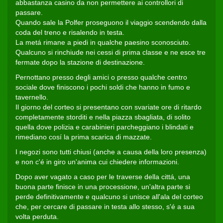
abbastanza casino da non permettere ai controllori di
passare.
Quando sale la Polfer proseguono il viaggio scendendo dalla
coda del treno e risalendo in testa.
La metá rimane a piedi in qualche paesino sconosciuto.
Qualcuno si rinchiude nei cessi di prima classe e ne esce tre
fermate dopo la stazione di destinazione.
Pernottano presso degli amici o presso qualche centro
sociale dove finiscono i pochi soldi che hanno in fumo e
tavernello.
Il giorno del corteo si presentano con svariate ore di ritardo
completamente storditi e nella piazza sbagliata, di solito
quella dove polizia e carabinieri parcheggiano i blindati e
rimediano cosí la prima scarica di mazzate.
I negozi sono tutti chiusi (anche a causa della loro presenza)
e non c'é in giro un'anima cui chiedere informazioni.
Dopo aver vagato a caso per le traverse della cittá, una
buona parte finisce in una processione, un'altra parte si
perde definitivamente e qualcuno si unisce all'ala del corteo
che, per cercare di passare in testa allo stesso, s'é a sua
volta perduta.