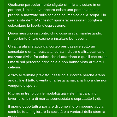
Qualcuno particolarmente sfigato si infila a pisciare in un
portone, l'unico dove ancora esiste una portinaia che lo
prende a mazzate sulla schiena col manico della scopa. Un
giornalista de "il Manifesto" riporterá: reazionari borghesi
ostacolano la libertá d'espressione.
Quasi nessuno sa contro chi o cosa si stia manifestando:
l'importante é fare casino e insultare berlusconi.
Un'altra ala si stacca dal corteo per passare sotto un
consolato o un ambasciata: corsa indietro e altra scarica di
mazzate divisa fra coloro che si attardano e quelli che erano
rimasti sul percorso principale e non hanno visto arrivare i
celerini.
Arrivo al termine previsto, nessuno si ricorda perché erano
andati lí e il tutto diventa una festa jamaicana fino a che non
vengono dispersi.
Ritorno in treno con le modalitá giá viste, ma carichi di
tavernello, birra di marca sconosciuta e soprattutto lividi.
Il giorno dopo tutti a parlare di come il loro impegno abbia
contribuito a migliorare la societá o a vantarsi della sbornia
presa.