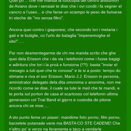
Quei po'... che me manda la fotocopia del centro antitumori
de Aviano dove i sensiati te dise che i ovi condii i fa vegner el
cancro a l'useo... e che farse un sciampo le peso de fumarse
tri steche de "ms sensa filtro".
Ancora quei contro i giaponesi, che secondo lori i metaria i
gati e le butiglie, co l'urlo de bataglia "impenemoghe el
sito!".....
Par non desmentegarme de chi me manda scrito che ghe
quei dela Erisson che i da via i telefonini come i fusse bagigi
e adiritura che lori i la proà e funsiona (!?!): basta "inviar el
mesagio a tuti quei che te conossi" e te si a posto: tempo do
stimane e riva el sior Erisson, Mario J.J. Erisson in persona,
aministrator delegato dela dita omonima o anonima, non me
ricordo come se dise, il cuale sa tute le meil che te mandi, e
te porta sul porton de casa el scartosso col telefonin ultima
generasion col Trial Band el giprrs e custodia de pitone
ancora chi se moe.....
A sto punto feme un piaser: mandime foto porno, film porno,
barzelete putanade varie ma BASTA CO STE CADENE! Che
n'altro po' e verzo na feramenta e taco a vendarle.