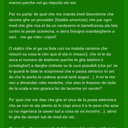
maroni parche nol ga risposto etc etc.
Par no parlar de quei che me manda imeil disendome che
sicome ghe un provaider (fatalita american) che par ogni
imeil che ghe riva el da un centesimo in beneficensa ala lota
contro la peste scaveona, e alora bisogna mandarghene a
seci... me ga rotto i cojoni!
O staltro che el ga na fiola con na malatia rarisima che
nissuni sa cosa le (sto qua el sta in missuri), che el te da
anca el numero de telefonin parche te ghe telefoni ti
(credeghe!) a darghe notissie su le cure possibili (che po' se
te guardi le date te scopriressi che e passa almanco tri ani
da che le partia la cadena quindi tanti auguri...). A mi te me
ven a dimandar robe mediche, che stao in frassion de isola
de la scala e son gnanca bo de tacarme un ceroto?
Po' quei che me dise che ghe el virus de la posta eletronica
che se non te ste atento te lo ciapi anca ti e le peso che anar
co na nigeriana (e saven tuti a cosa se va incontro...), alora
te ghe da riempir tuti de imeil etc etc...