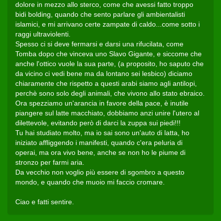
dolore in mezzo allo sterco, come che avessi fatto troppo
bidi bolding, quando che sento parlare gli ambientalisti
islamici, e mi arrivano certe zampate di caldo...come sotto i
raggi ultraviolenti.
Spesso ci si deve fermarsi e darsi una rifucilata, come
Tomba dopo che vinceva uno Slavo Gigante, e siccome che
anche l'ottico vuole la sua parte, (a proposito, ho saputo che
da vicino ci vedi bene ma da lontano sei lesbico) diciamo
chiaramente che rispetto a questi arabi siamo agli antilopi,
perchè sono solo degli animali, che vivono allo stato ebraico.
Ora spezziamo un'arancia in favore della pace, è inutile
piangere sul latte macchiato, dobbiamo anzi unire l'utero al
dilettevole, evitando però di darci la zuppa sui piedi!!!
Tu hai studiato molto, ma io sai sono un'auto di latta, ho
iniziato affliggendo i manifesti, quando c'era peluria di
operai, ma ora vivo bene, anche se non ho le piume di
stronzo per farmi aria.
Da vecchio non voglio più essere di sgombro a questo
mondo, e quando che muoio mi faccio cromare.
Ciao e fatti sentire.