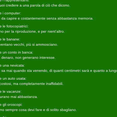
 i rappresentanti:
uoi credere a una parola di ciò che dicono.
e i computer:
cili da capire e costantemente senza abbastanza memoria.
 le fotocopiatrici:
o per la riproduzione, e per nient'altro.
e le banane:
iventano vecchi, più si ammosciano.
e un conto in banca:
 denaro, non generano interesse.
e una nevicata:
i sa mai quando sta venendo, di quanti centimetri sarà e quanto a lung
e un auto usata:
costosi, ma completamente inaffidabili.
e le vacanze:
urano mai abbastanza.
 gli oroscopi:
ono sempre cosa devi fare e di solito sbagliano.