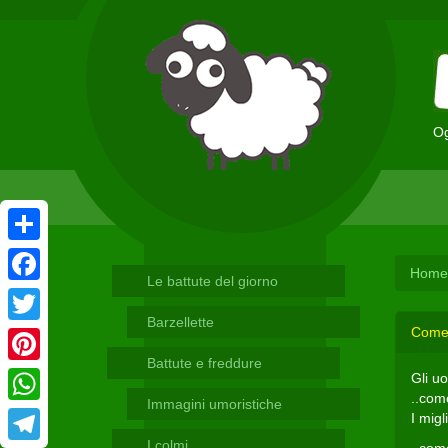
Og
Condividi
Home
Le battute del giorno
Facebook
Barzellette
Come 
Twitter
Battute e freddure
Pinterest
Gli u
..come
Immagini umoristiche
WhatsApp
I migl
I colmi