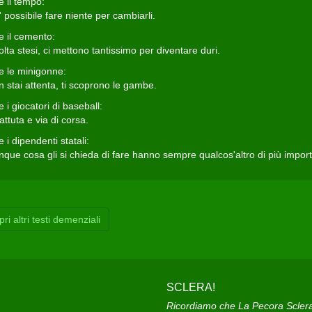
e il tempo:
 possibile fare niente per cambiarli.
e il cemento:
lta stesi, ci mettono tantissimo per diventare duri.
e le minigonne:
 stai attenta, ti scoprono le gambe.
 i giocatori di baseball:
ttuta e via di corsa.
 i dipendenti statali:
nque cosa gli si chieda di fare hanno sempre qualcos'altro di più import
ri altri testi demenziali
SCLERA!
Ricordiamo che La Pecora Sclera e