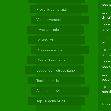
..come
Telegram
non p
Proverbi demenziali
..com
diffi
Video divertenti
..come
Il vaccabolario
servon
..com
Siti assurdi
più d
..com
Citazioni e aforismi
senza
Chuck Norris facts
..com
non s
Leggende metropolitane
..com
poco 
Testi umoristici
..com
Audio demenziale
non d
..come
Top 10 demenziali
ti dic