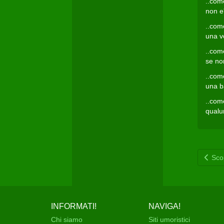
..com
non e'
..com
una vo
..com
se non
..come
una ba
..come
qualu
Scop
INFORMATI!
NAVIGA!
Chi siamo
Siti umoristici