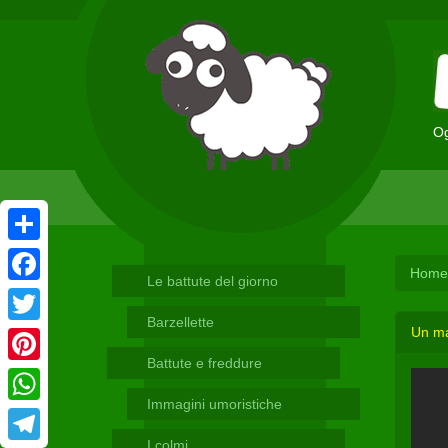
Og
Condividi
Home
Le battute del giorno
Facebook
Barzellette
Un ma
Twitter
Battute e freddure
Pinterest
Immagini umoristiche
WhatsApp
I colmi