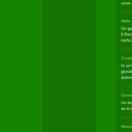
uovo, 
Abile 
Un gio
Il Re
certo,
Conto
In un'
giura
questa
Gnom
Un tiz
se lo 
Men