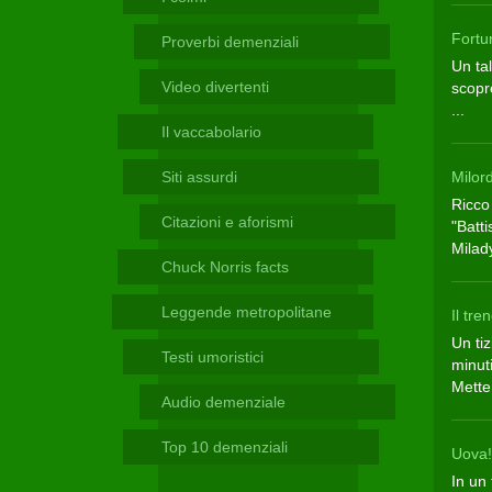
Telegram
Fort
Proverbi demenziali
Un ta
Video divertenti
scopre
...
Il vaccabolario
Siti assurdi
Milor
Ricco
Citazioni e aforismi
"Batti
Milady
Chuck Norris facts
Leggende metropolitane
Il tr
Un tiz
Testi umoristici
minuti
Mette 
Audio demenziale
Top 10 demenziali
Uova
In un 