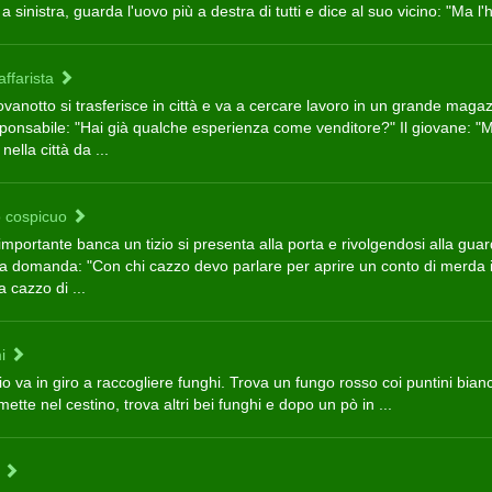
a sinistra, guarda l'uovo più a destra di tutti e dice al suo vicino: "Ma l'ha
affarista
vanotto si trasferisce in città e va a cercare lavoro in un grande magaz
sponsabile: "Hai già qualche esperienza come venditore?" Il giovane: "
 nella città da ...
 cospicuo
importante banca un tizio si presenta alla porta e rivolgendosi alla guar
ta domanda: "Con chi cazzo devo parlare per aprire un conto di merda 
 cazzo di ...
i
io va in giro a raccogliere funghi. Trova un fungo rosso coi puntini bian
mette nel cestino, trova altri bei funghi e dopo un pò in ...
u