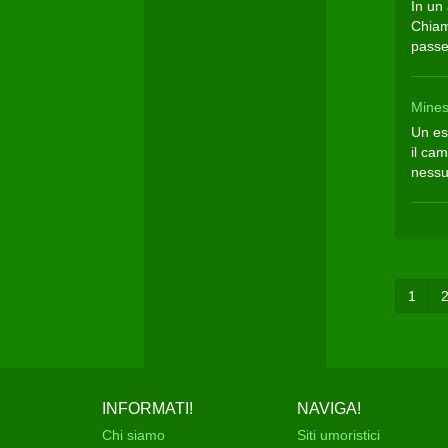
In un
Chiama
passe
Mines
Un es
il ca
nessun
1
INFORMATI!
NAVIGA!
Chi siamo
Siti umoristici