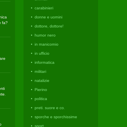
carabinieri
nica
donne e uomini
e fa?
dottore, dottore!
humor nero
in manicomio
in ufficio
mare
informatica
militari
natalizie
nti
Pierino
nte.
politica
preti. suore e co.
sporche e sporchissime
o
sport