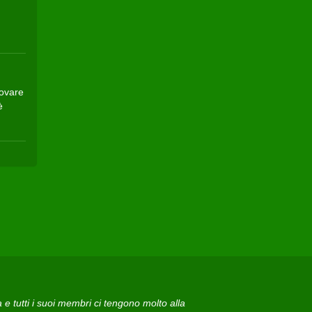
rovare
è
 tutti i suoi membri ci tengono molto alla