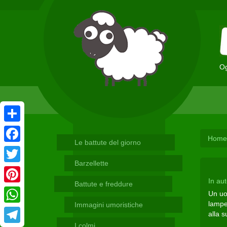
Og
Condividi
Home
Le battute del giorno
Facebook
Barzellette
Twitter
In au
Battute e freddure
Pinterest
Un uo
lampeg
Immagini umoristiche
WhatsApp
alla s
I colmi