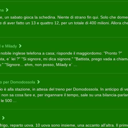
una
le, un sabato gioca la schedina. Niente di strano fin qui. Solo che dome
 di aver fatto un 13 e quattro 12, per un totale di 400 milioni. Allora ch
d e Milady
 nobile inglese telefona a casa; risponde il maggiordomo: "Pronto ?"
sta, e` lei ?" "Si signore, mi dica signore." "Battista, prego vada a chia
." "Signore... ehm, non posso, Milady e` ...
eno per Domodossola
io è alla stazione, in attesa del treno per Domodossola. In anticipo di ve
 non sa cosa fare e, per ingannare il tempo, sale su una bilancia-parla
le 500 ...
!
frigo, reparto uova. 10 uova sono insieme, una accanto all'altra. Il prim