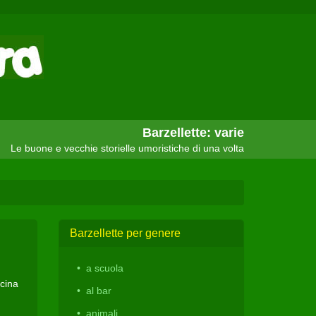
Barzellette: varie
Le buone e vecchie storielle umoristiche di una volta
Barzellette per genere
a scuola
icina
al bar
animali