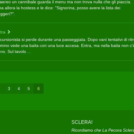
 aereo un cannibale guarda il menu ma non trova nulla che gli piaccia.
 allora la hostess e le dice: "Signorina, posso avere la lista dei
ggeri?".
tra
cursionista si perde durante una passeggiata. Dopo vani tentativi di rit
mmino vede una baita con una luce accesa. Entra, ma nella baita non c'
o. Sul tavolo ...
2
3
4
5
6
SCLERA!
Ricordiamo che La Pecora Sclera e