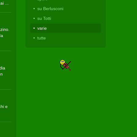
i ...
su Berlusconi
su Totti
varie
zino.
Ma
tutte
dia
in
chi e