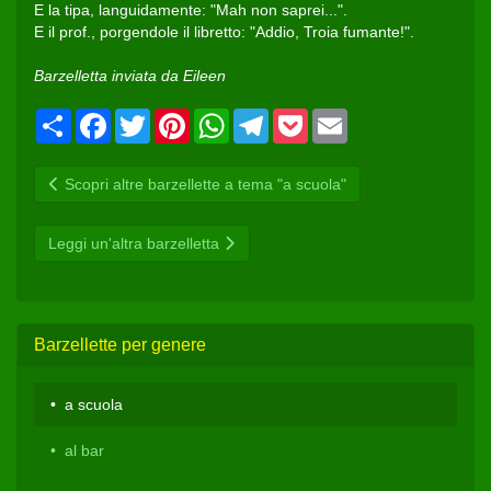
E la tipa, languidamente: "Mah non saprei...".
E il prof., porgendole il libretto: "Addio, Troia fumante!".
Barzelletta inviata da Eileen
Condividi
Facebook
Twitter
Pinterest
WhatsApp
Telegram
Pocket
Email
Scopri altre barzellette a tema "a scuola"
Leggi un'altra barzelletta
Barzellette per genere
a scuola
al bar