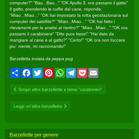
computer?" "Bau...Bau..." "OK Apollo 3, ora passami il gatto"
Il gatto, prendendo le cuffie dal cane, risponde:
"Miao...Miao..." "OK hai impostato la rotta geostazionaria sul
computer del satellite?" "Miao...Miao..." "OK hai fatto i
rilevamenti per le analisi al rientro?" "Miao...Miao..." "OK ora
passami il carabiniere" "Dite pure base!" "Hai dato da
mangiare al cane e al gatto?" "Certo!" "OK ora non toccare
piu` niente, mi raccomando!"
Barzelletta inviata da peppa pug
Condividi
Facebook
Twitter
Pinterest
WhatsApp
Telegram
Pocket
Email
Scopri altre barzellette a tema "carabinieri"
Leggi un'altra barzelletta
Barzellette per genere