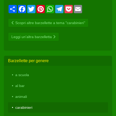
Condividi
Facebook
Twitter
Pinterest
WhatsApp
Telegram
Pocket
Email
Scopri altre barzellette a tema "carabinieri"
Leggi un'altra barzelletta
Barzellette per genere
a scuola
al bar
animali
carabinieri