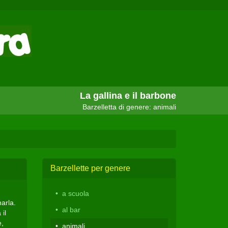
La gallina e il barbone
Barzelletta di genere: animali
Barzellette per genere
a scuola
narla.
al bar
il
e,
animali