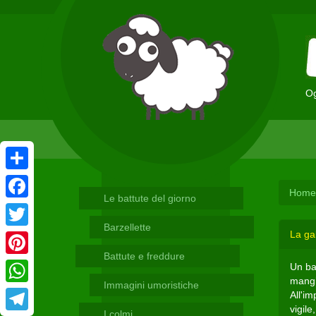
Og
Condividi
Home
Le battute del giorno
Facebook
Barzellette
La gal
Twitter
Battute e freddure
Pinterest
Un ba
mangia
Immagini umoristiche
WhatsApp
All'im
vigile
I colmi