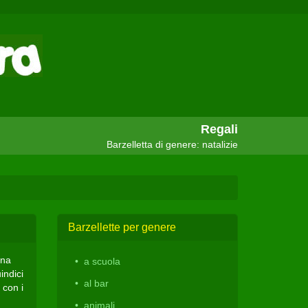
Regali
Barzelletta di genere: natalizie
Barzellette per genere
una
a scuola
indici
al bar
 con i
animali