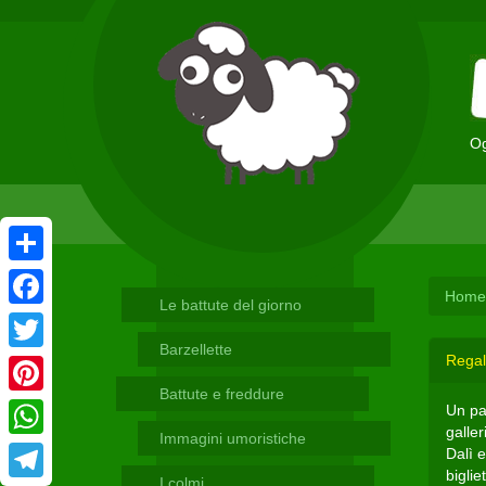
Og
Condividi
Home
Le battute del giorno
Facebook
Barzellette
Regal
Twitter
Battute e freddure
Pinterest
Un pa
galle
Immagini umoristiche
WhatsApp
Dalì e
biglie
I colmi