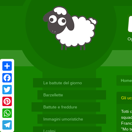
Og
Condividi
Home
Le battute del giorno
Facebook
Barzellette
Gli uc
Twitter
Battute e freddure
Pinterest
Totti 
squad
Immagini umoristiche
WhatsApp
France
"Mo te
I colmi