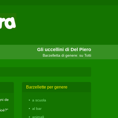
Gli uccellini di Del Piero
Barzelletta di genere: su Totti
Barzellette per genere
gni de
a scuola
al bar
ioè?"
animali