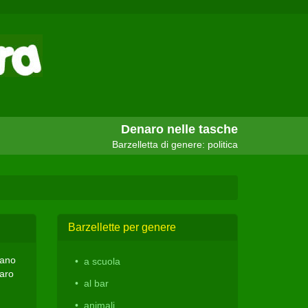
Denaro nelle tasche
Barzelletta di genere: politica
Barzellette per genere
lano
a scuola
aro
al bar
animali