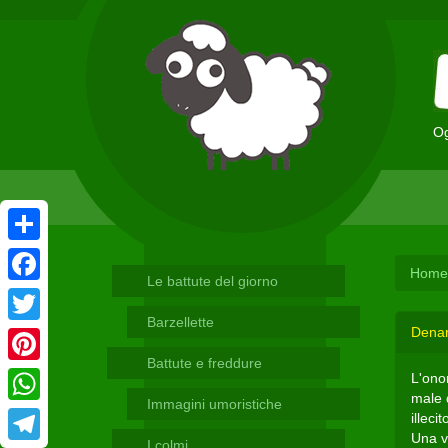
Og
Condividi
Home
Le battute del giorno
Facebook
Barzellette
Denar
Twitter
Battute e freddure
Pinterest
L'onor
male 
Immagini umoristiche
WhatsApp
illecito
Una v
I colmi