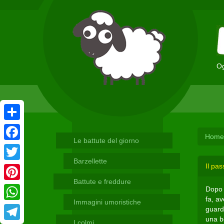
Og
Condividi
Home
Le battute del giorno
Facebook
Barzellette
Il pas
Twitter
Battute e freddure
Pinterest
Dopo 
fa, a
Immagini umoristiche
WhatsApp
guard
una b
I colmi