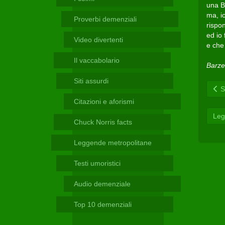
Telegram
una B
ma, i
Proverbi demenziali
rispo
ed io 
Video divertenti
e che 
Il vaccabolario
Barzel
Siti assurdi
Sc
Citazioni e aforismi
Leg
Chuck Norris facts
Leggende metropolitane
Testi umoristici
Audio demenziale
Top 10 demenziali