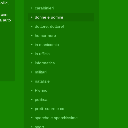
llici,
carabinieri
 anni
donne e uomini
ia auto
dottore, dottore!
humor nero
in manicomio
in ufficio
informatica
militari
natalizie
Pierino
politica
preti. suore e co.
sporche e sporchissime
sport