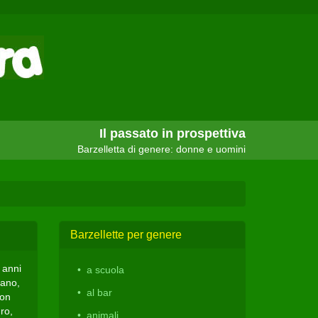
Il passato in prospettiva
Barzelletta di genere: donne e uomini
Barzellette per genere
 anni
a scuola
vano,
al bar
con
ro,
animali