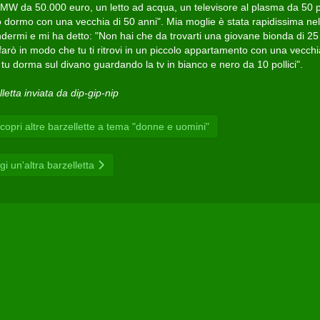
MW da 50.000 euro, un letto ad acqua, un televisore al plasma da 50 po
o dormo con una vecchia di 50 anni". Mia moglie è stata rapidissima nel
ndermi e mi ha detto: "Non hai che da trovarti una giovane bionda di 25
farò in modo che tu ti ritrovi in un piccolo appartamento con una vecch
tu dorma sul divano guardando la tv in bianco e nero da 10 pollici".
letta inviata da dip-gip-nip
opri altre barzellette a tema "donne e uomini"
gi un'altra barzelletta