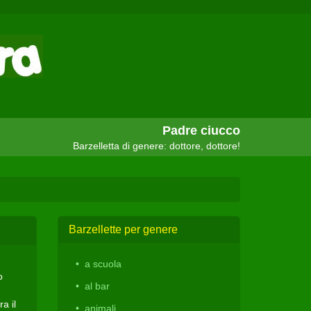
Padre ciucco
Barzelletta di genere: dottore, dottore!
Barzellette per genere
a scuola
o
al bar
a il
animali