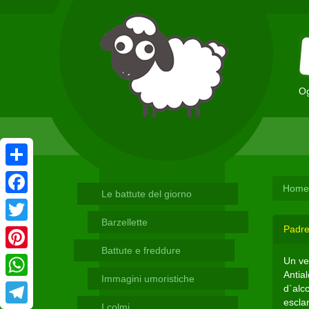
Og
Condividi
Home
Le battute del giorno
Facebook
Barzellette
Padre
Twitter
Battute e freddure
Pinterest
Un ve
Antial
Immagini umoristiche
WhatsApp
d`alco
esclam
I colmi