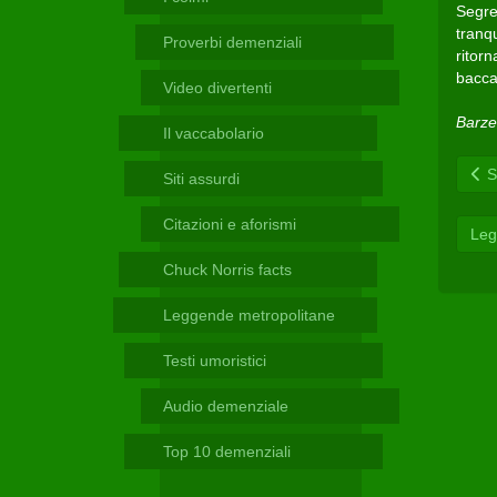
Telegram
Segre
tranqu
Proverbi demenziali
ritor
bacca
Video divertenti
Barze
Il vaccabolario
Sc
Siti assurdi
Citazioni e aforismi
Leg
Chuck Norris facts
Leggende metropolitane
Testi umoristici
Audio demenziale
Top 10 demenziali