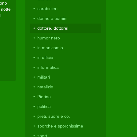
sono
carabinieri
 notte
l
donne e uomini
dottore, dottore!
humor nero
in manicomio
in ufficio
informatica
militari
natalizie
Pierino
politica
preti. suore e co.
sporche e sporchissime
sport