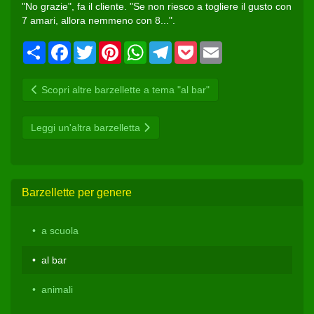
"No grazie", fa il cliente. "Se non riesco a togliere il gusto con
7 amari, allora nemmeno con 8...".
Condividi
Facebook
Twitter
Pinterest
WhatsApp
Telegram
Pocket
Email
Scopri altre barzellette a tema "al bar"
Leggi un'altra barzelletta
Barzellette per genere
a scuola
al bar
animali