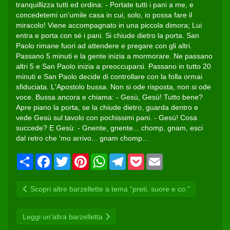
tranquillizza tutti ed ordina: - Portate tutti i pani a me, e
concedetemi un'umile casa in cui, solo, io possa fare il
miracolo! Viene accompagnato in una piccola dimora; Lui
entra e porta con sé i pani. Si chiude dietro la porta. San
Paolo rimane fuori ad attendere e pregare con gli altri.
Passano 5 minuti e la gente inizia a mormorare. Ne passano
altri 5 e San Paolo inizia a preoccuparsi. Passano in tutto 20
minuti e San Paolo decide di controllare con la folla ormai
sfiduciata. L'Apostolo bussa. Non si ode risposta, non si ode
voce. Bussa ancora e chiama: - Gesù, Gesù! Tutto bene?
Apre piano la porta, se la chiude dietro, guarda dentro e
vede Gesù sul tavolo con pochissimi pani. - Gesù! Cosa
succede? E Gesù: - Gnente, gnente... chomp, gnam, esci
dal retro che 'mo arrivo... gnam chomp...
Share
Facebook
Twitter
Pinterest
WhatsApp
Telegram
Pocket
Email
Scopri altre barzellette a tema "preti. suore e co."
Leggi un'altra barzelletta