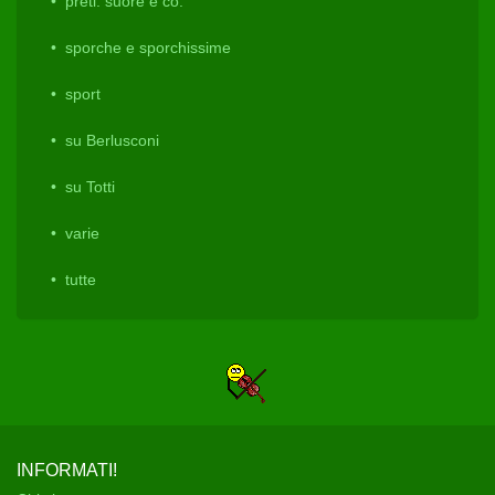
preti. suore e co.
sporche e sporchissime
sport
su Berlusconi
su Totti
varie
tutte
INFORMATI!