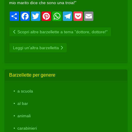
mio marito dice che sono una troia!"
Condividi
Facebook
Twitter
Pinterest
WhatsApp
Telegram
Pocket
Email
Scopri altre barzellette a tema "dottore, dottore!"
Leggi un'altra barzelletta
Barzellette per genere
a scuola
al bar
animali
carabinieri