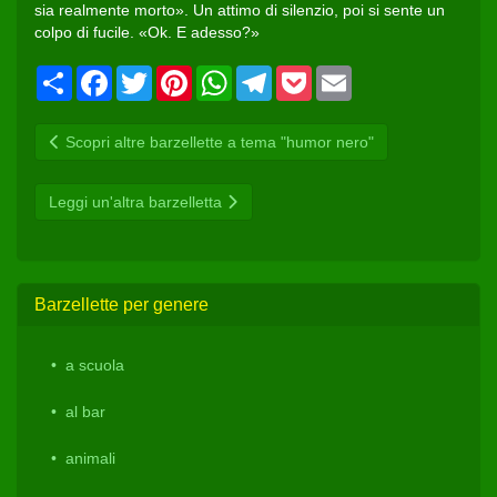
sia realmente morto». Un attimo di silenzio, poi si sente un
colpo di fucile. «Ok. E adesso?»
Condividi
Facebook
Twitter
Pinterest
WhatsApp
Telegram
Pocket
Email
Scopri altre barzellette a tema "humor nero"
Leggi un'altra barzelletta
Barzellette per genere
a scuola
al bar
animali