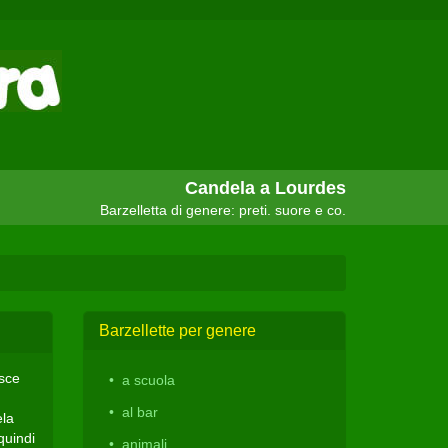
Candela a Lourdes
Barzelletta di genere: preti. suore e co.
Barzellette per genere
esce
a scuola
al bar
ela
quindi
animali