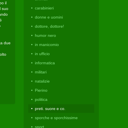
o il
carabinieri
l suo
uando
donne e uomini
é
o
dottore, dottore!
humor nero
ta due
in manicomio
in ufficio
olto
informatica
militari
natalizie
Pierino
politica
preti. suore e co.
sporche e sporchissime
sport