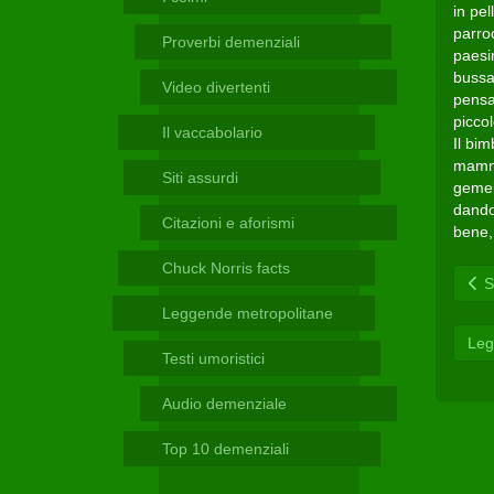
Telegram
in pe
parroc
Proverbi demenziali
paesin
bussa 
Video divertenti
pensa:
picco
Il vaccabolario
Il bim
mamma
Siti assurdi
gemell
dando 
Citazioni e aforismi
bene,
Chuck Norris facts
Sc
Leggende metropolitane
Leg
Testi umoristici
Audio demenziale
Top 10 demenziali