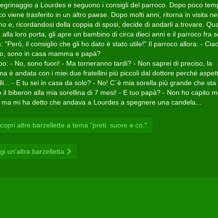
llegrinaggio a Lourdes e seguono i consigli del parroco. Dopo poco temp
o viene trasferito in un altro paese. Dopo molti anni, ritorna in visita ne
o e, ricordandosi della coppia di sposi, decide di andarli a trovare. Q
alla loro porta, gli apre un bambino di circa dieci anni e il parroco fra s
 "Però, il consiglio che gli ho dato è stato utile!" Il parroco allora: - Cia
lo, sono in casa mamma e papà?
bo: - No, sono fuori! - Ma torneranno tardi? - Non saprei di preciso, la
 è andata con i miei due fratellini più piccoli dal dottore perché aspet
i... - E tu sei in casa da solo? - No! C`è mia sorella più grande che sta
il biberon alla mia sorellina di 7 mesi! - E tuo papà? - Non ho capito m
 ma mi ha detto che andava a Lourdes a spegnere una candela...
opri altre barzellette a tema "preti. suore e co."
gi un'altra barzelletta