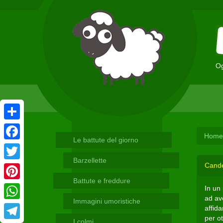
Og
Condividi
Home
Le battute del giorno
Facebook
Barzellette
Cande
Twitter
Battute e freddure
Pinterest
In un
ad ave
Immagini umoristiche
WhatsApp
affid
per ot
I colmi