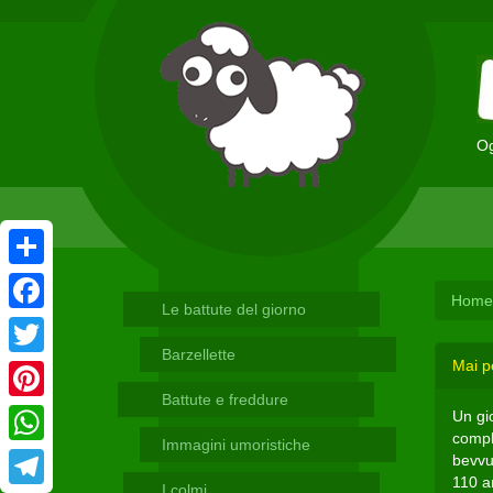
Og
Condividi
Home
Le battute del giorno
Facebook
Barzellette
Mai p
Twitter
Battute e freddure
Pinterest
Un gi
comple
Immagini umoristiche
WhatsApp
bevvu
110 an
I colmi