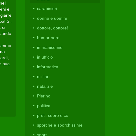
nne!
carabinieri
rni e
giarre
donne e uomini
ba! Si,
 ci
dottore, dottore!
 quando
humor nero
biammo
in manicomio
una
in ufficio
ardi,
la sua
informatica
militari
natalizie
Pierino
politica
preti. suore e co.
sporche e sporchissime
sport