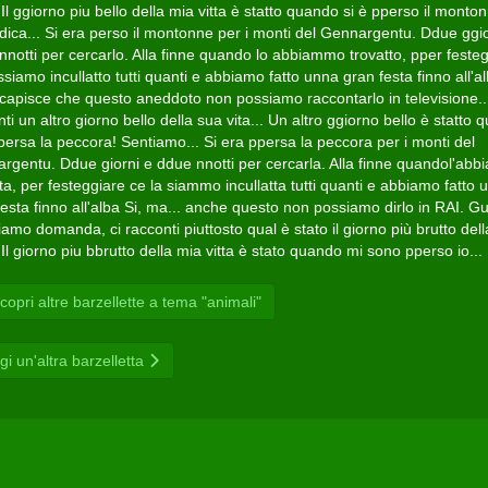
. Il ggiorno piu bello della mia vitta è statto quando si è pperso il monto
 dica... Si era perso il montonne per i monti del Gennargentu. Ddue ggio
nnotti per cercarlo. Alla finne quando lo abbiammo trovatto, pper festeg
ssiamo incullatto tutti quanti e abbiamo fatto unna gran festa finno all'al
 capisce che questo aneddoto non possiamo raccontarlo in televisione...
ti un altro giorno bello della sua vita... Un altro ggiorno bello è statto
persa la peccora! Sentiamo... Si era ppersa la peccora per i monti del
rgentu. Ddue giorni e ddue nnotti per cercarla. Alla finne quandol'ab
ta, per festeggiare ce la siammo incullatta tutti quanti e abbiamo fatto 
esta finno all'alba Si, ma... anche questo non possiamo dirlo in RAI. Gu
mo domanda, ci racconti piuttosto qual è stato il giorno più brutto del
. Il giorno piu bbrutto della mia vitta è stato quando mi sono pperso io...
opri altre barzellette a tema "animali"
gi un'altra barzelletta