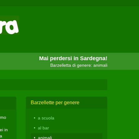
Mai perdersi in Sardegna!
Barzelletta di genere: animali
Barzellette per genere
cimo
a scuola
al bar
i in
ua
animali