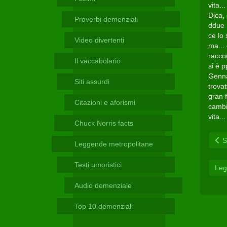
Telegram
vita..
Dica,
Proverbi demenziali
ddue 
ce lo 
Video divertenti
ma...
raccon
Il vaccabolario
si è p
Genna
Siti assurdi
trovat
gran f
Citazioni e aforismi
cambia
vita..
Chuck Norris facts
Sc
Leggende metropolitane
Testi umoristici
Leg
Audio demenziale
Top 10 demenziali