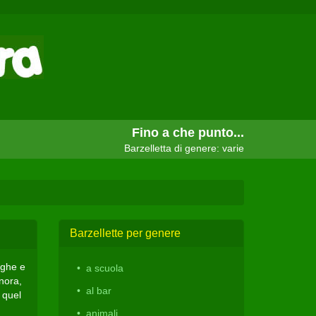
Fino a che punto...
Barzelletta di genere: varie
Barzellette per genere
rghe e
a scuola
nora,
al bar
 quel
animali