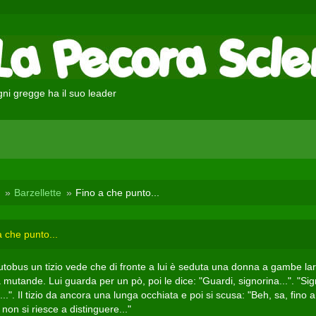
ni gregge ha il suo leader
Barzellette
Fino a che punto...
a che punto...
autobus un tizio vede che di fronte a lui è seduta una donna a gambe la
mutande. Lui guarda per un pò, poi le dice: "Guardi, signorina...". "Sig
..". Il tizio da ancora una lunga occhiata e poi si scusa: "Beh, sa, fino a
non si riesce a distinguere..."