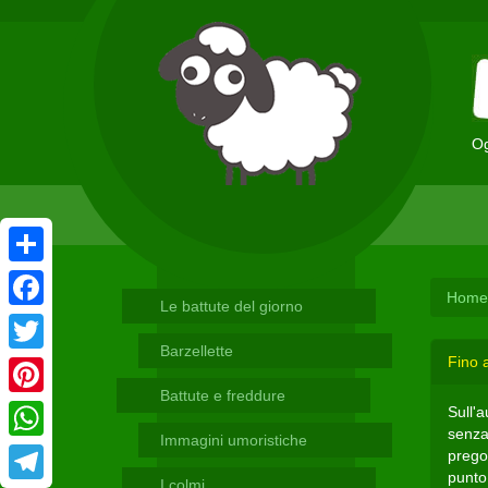
Og
Condividi
Home
Le battute del giorno
Facebook
Barzellette
Fino 
Twitter
Battute e freddure
Pinterest
Sull'
senza 
Immagini umoristiche
WhatsApp
prego.
punto 
I colmi