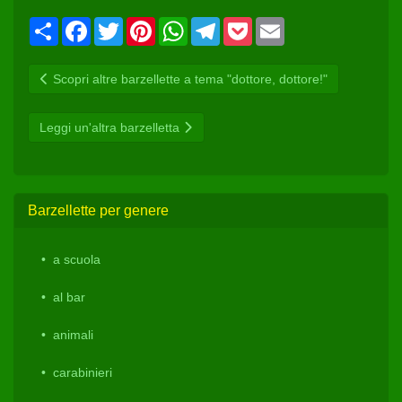
Condividi
Facebook
Twitter
Pinterest
WhatsApp
Telegram
Pocket
Email
Scopri altre barzellette a tema "dottore, dottore!"
Leggi un'altra barzelletta
Barzellette per genere
a scuola
al bar
animali
carabinieri