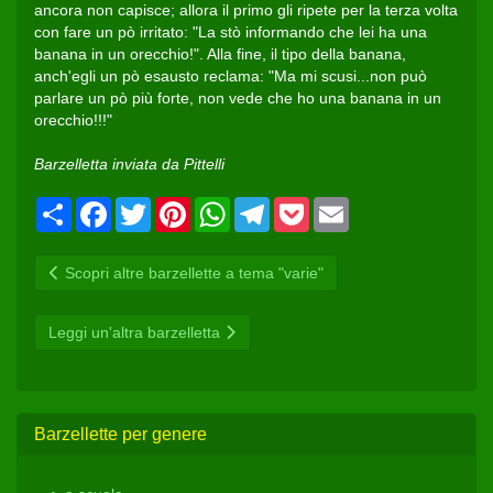
ancora non capisce; allora il primo gli ripete per la terza volta
con fare un pò irritato: "La stò informando che lei ha una
banana in un orecchio!". Alla fine, il tipo della banana,
anch'egli un pò esausto reclama: "Ma mi scusi...non può
parlare un pò più forte, non vede che ho una banana in un
orecchio!!!"
Barzelletta inviata da Pittelli
Condividi
Facebook
Twitter
Pinterest
WhatsApp
Telegram
Pocket
Email
Scopri altre barzellette a tema "varie"
Leggi un'altra barzelletta
Barzellette per genere