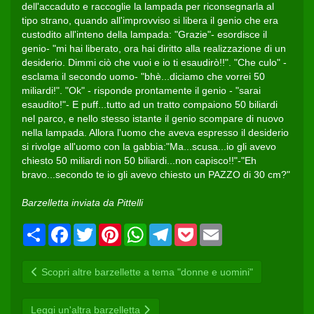
dell'accaduto e raccoglie la lampada per riconsegnarla al
tipo strano, quando all'improvviso si libera il genio che era
custodito all'inteno della lampada: "Grazie"- esordisce il
genio- "mi hai liberato, ora hai diritto alla realizzazione di un
desiderio. Dimmi ciò che vuoi e io ti esaudirò!!". "Che culo" -
esclama il secondo uomo- "bhè...diciamo che vorrei 50
miliardi!". "Ok" - risponde prontamente il genio - "sarai
esaudito!"- E puff...tutto ad un tratto compaiono 50 biliardi
nel parco, e nello stesso istante il genio scompare di nuovo
nella lampada. Allora l'uomo che aveva espresso il desiderio
si rivolge all'uomo con la gabbia:"Ma...scusa...io gli avevo
chiesto 50 miliardi non 50 biliardi...non capisco!!"-"Eh
bravo...secondo te io gli avevo chiesto un PAZZO di 30 cm?"
Barzelletta inviata da Pittelli
Condividi
Facebook
Twitter
Pinterest
WhatsApp
Telegram
Pocket
Email
Scopri altre barzellette a tema "donne e uomini"
Leggi un'altra barzelletta