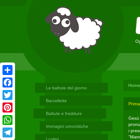
Og
Condividi
Home
Le battute del giorno
Facebook
Barzellette
Prima
Twitter
Battute e freddure
Pinterest
Gesù 
pronun
Immagini umoristiche
WhatsApp
i pres
"Mamm
I colmi