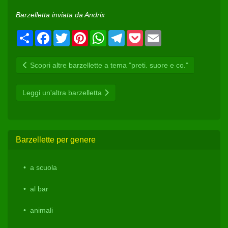
Barzelletta inviata da Andrix
Condividi
Facebook
Twitter
Pinterest
WhatsApp
Telegram
Pocket
Email
Scopri altre barzellette a tema "preti. suore e co."
Leggi un'altra barzelletta
Barzellette per genere
a scuola
al bar
animali