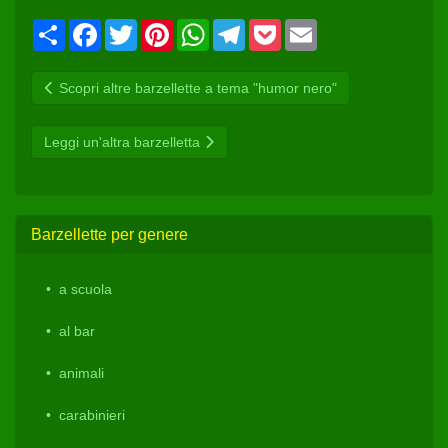
Condividi
Facebook
Twitter
Pinterest
WhatsApp
Telegram
Pocket
Email
Scopri altre barzellette a tema "humor nero"
Leggi un'altra barzelletta
Barzellette per genere
a scuola
al bar
animali
carabinieri