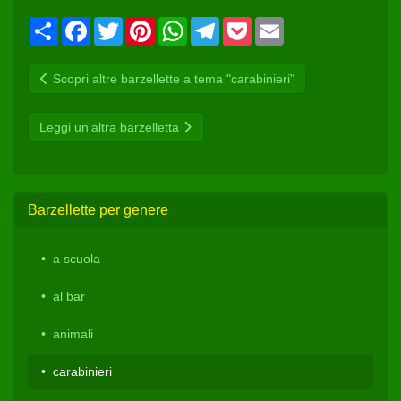
Condividi
Facebook
Twitter
Pinterest
WhatsApp
Telegram
Pocket
Email
Scopri altre barzellette a tema "carabinieri"
Leggi un'altra barzelletta
Barzellette per genere
a scuola
al bar
animali
carabinieri