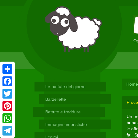
Og
Condividi
Home
Le battute del giorno
Facebook
Barzellette
Proce
Twitter
Battute e freddure
Pinterest
Un pr
bonazz
Immagini umoristiche
WhatsApp
le of
fa: "
I colmi