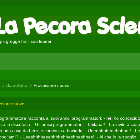
ni gregge ha il suo leader
Barzellette
Processore nuovo
ssore nuovo
ogrammatore racconta ai suoi amici programmatori: - Ieri ho conosciut
a in discoteca... Gli amici programmatori: - Ehilaaà!! - La invito a casa
fro una cosa da bere, e comincio a baciarla. - Ueeehhhheeehhhhe!! - Le
Spogliami"! - Ueeehhhheeehhhhehheehheehhee!! - Al che io la spoglio