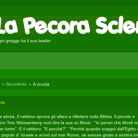
ni gregge ha il suo leader
Barzellette
A scuola
ola
 ebrea. Il rabbino sprona gli allievi a riflettere sulla Bibbia. Il piccolo e
fero Toto Weissenberg vuol dire la sua su Mosè : "Io penso che Mosè n
an furbo". E il rabbino: "E perchè?". "Perchè quando scappò dall'Egitto
il popolo d' Israele e arrivò sul mar Rosso, se avesse girato a sinistra i