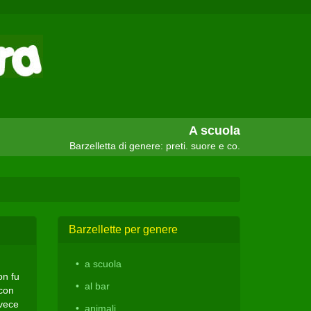
A scuola
Barzelletta di genere: preti. suore e co.
Barzellette per genere
a scuola
on fu
al bar
 con
nvece
animali