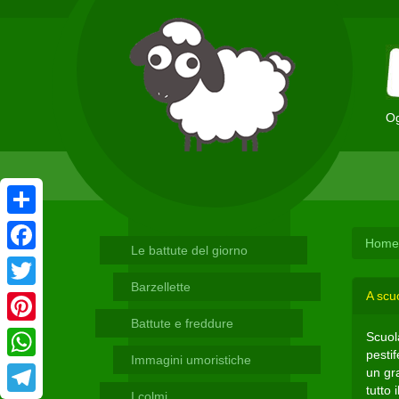
Og
Condividi
Home
Le battute del giorno
Facebook
Barzellette
A scu
Twitter
Battute e freddure
Pinterest
Scuola
pesti
Immagini umoristiche
WhatsApp
un gr
tutto 
I colmi