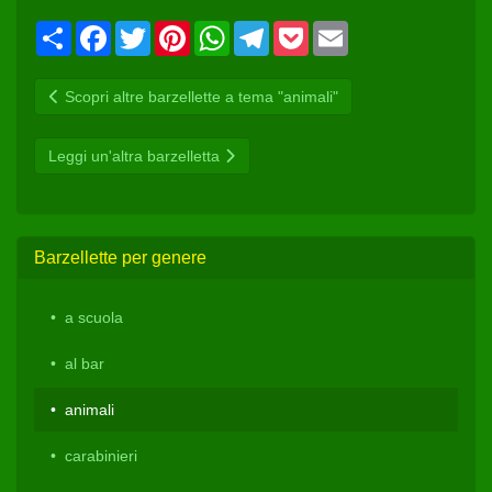
Condividi
Facebook
Twitter
Pinterest
WhatsApp
Telegram
Pocket
Email
Scopri altre barzellette a tema "animali"
Leggi un'altra barzelletta
Barzellette per genere
a scuola
al bar
animali
carabinieri