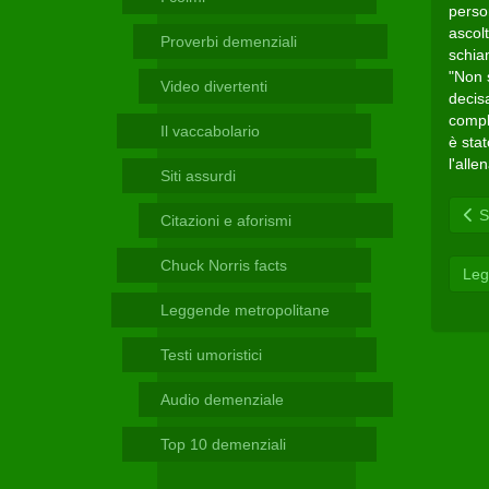
Telegram
person
ascolt
Proverbi demenziali
schia
"Non 
Video divertenti
decisa
compli
Il vaccabolario
è stat
l'alle
Siti assurdi
Sc
Citazioni e aforismi
Chuck Norris facts
Leg
Leggende metropolitane
Testi umoristici
Audio demenziale
Top 10 demenziali