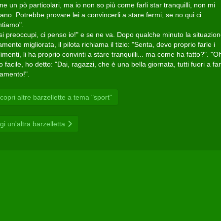
e un pò particolari, ma io non so più come farli star tranquilli, non mi
ano. Potrebbe provare lei a convincerli a stare fermi, se no qui ci
ntiamo".
si preoccupi, ci penso io!" e se ne va. Dopo qualche minuto la situazion
mente migliorata, il pilota richiama il tizio: "Senta, devo proprio farle i
menti, li ha proprio convinti a stare tranquilli... ma come ha fatto?". "O
o facile, ho detto: "Dai, ragazzi, che è una bella giornata, tutti fuori a fa
namento!".
opri altre barzellette a tema "sport"
gi un'altra barzelletta