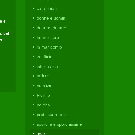
carabinieri
donne e uomini
e è
dottore, dottore!
h, beh
humor nero
re
in manicomio
in ufficio
informatica
militari
natalizie
Pierino
politica
preti. suore e co.
sporche e sporchissime
sport