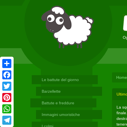
Og
Condividi
Home
Le battute del giorno
Facebook
Barzellette
Ultim
Twitter
Battute e freddure
Pinterest
La squ
finale
Immagini umoristiche
WhatsApp
destra
tenere
I colmi