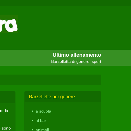
Ultimo allenamento
Barzelletta di genere: sport
Barzellette per genere
er la
a scuola
al bar
e sono
animali