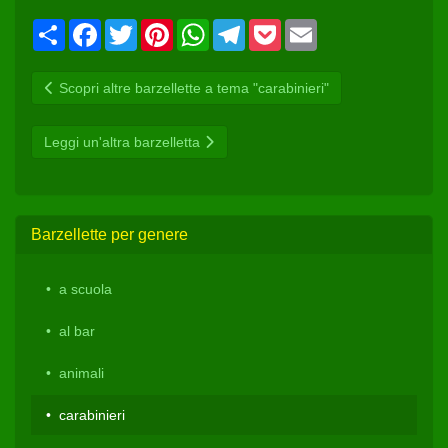
Condividi
Facebook
Twitter
Pinterest
WhatsApp
Telegram
Pocket
Email
Scopri altre barzellette a tema "carabinieri"
Leggi un'altra barzelletta
Barzellette per genere
a scuola
al bar
animali
carabinieri